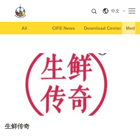
中文
All
CIFE News
Download Center
Media 
生鲜传奇